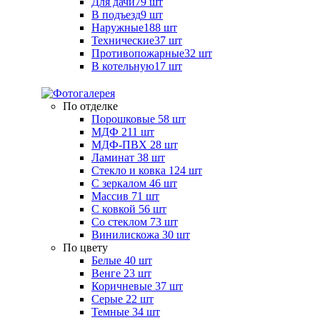
Для дачи
79 шт
В подъезд
9 шт
Наружные
188 шт
Технические
37 шт
Противопожарные
32 шт
В котельную
17 шт
По отделке
Порошковые
58 шт
МДФ
211 шт
МДФ-ПВХ
28 шт
Ламинат
38 шт
Стекло и ковка
124 шт
С зеркалом
46 шт
Массив
71 шт
С ковкой
56 шт
Со стеклом
73 шт
Винилискожа
30 шт
По цвету
Белые
40 шт
Венге
23 шт
Коричневые
37 шт
Серые
22 шт
Темные
34 шт