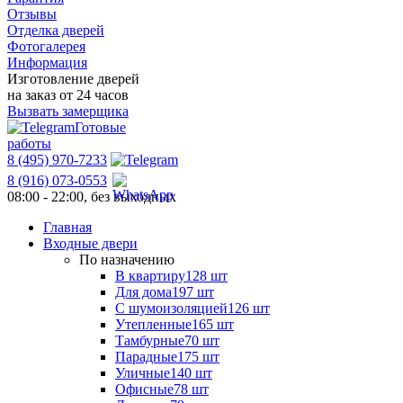
Отзывы
Отделка дверей
Фотогалерея
Информация
Изготовление дверей
на заказ от 24 часов
Вызвать замерщика
Готовые
работы
8 (495) 970-7233
8 (916) 073-0553
08:00 - 22:00, без выходных
Главная
Входные двери
По назначению
В квартиру
128 шт
Для дома
197 шт
С шумоизоляцией
126 шт
Утепленные
165 шт
Тамбурные
70 шт
Парадные
175 шт
Уличные
140 шт
Офисные
78 шт