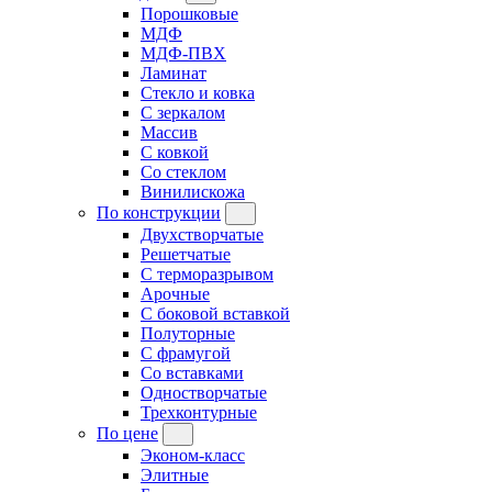
Порошковые
МДФ
МДФ-ПВХ
Ламинат
Стекло и ковка
С зеркалом
Массив
С ковкой
Со стеклом
Винилискожа
По конструкции
Двухстворчатые
Решетчатые
С терморазрывом
Арочные
С боковой вставкой
Полуторные
С фрамугой
Cо вставками
Одностворчатые
Трехконтурные
По цене
Эконом-класс
Элитные