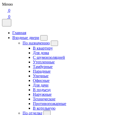
Меню
0
0
Главная
Входные двери
По назначению
В квартиру
Для дома
С шумоизоляцией
Утепленные
Тамбурные
Парадные
Уличные
Офисные
Для дачи
В подъезд
Наружные
Технические
Противопожарные
В котельную
По отделке