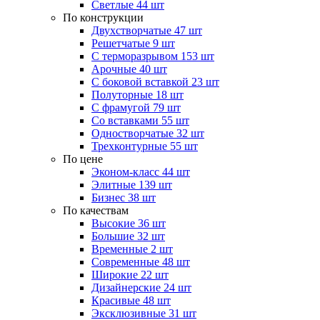
Светлые
44 шт
По конструкции
Двухстворчатые
47 шт
Решетчатые
9 шт
С терморазрывом
153 шт
Арочные
40 шт
С боковой вставкой
23 шт
Полуторные
18 шт
С фрамугой
79 шт
Cо вставками
55 шт
Одностворчатые
32 шт
Трехконтурные
55 шт
По цене
Эконом-класс
44 шт
Элитные
139 шт
Бизнес
38 шт
По качествам
Высокие
36 шт
Большие
32 шт
Временные
2 шт
Современные
48 шт
Широкие
22 шт
Дизайнерские
24 шт
Красивые
48 шт
Эксклюзивные
31 шт