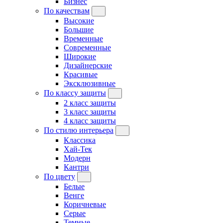
Бизнес
По качествам
Высокие
Большие
Временные
Современные
Широкие
Дизайнерские
Красивые
Эксклюзивные
По классу защиты
2 класс защиты
3 класс защиты
4 класс защиты
По стилю интерьера
Классика
Хай-Тек
Модерн
Кантри
По цвету
Белые
Венге
Коричневые
Серые
Темные