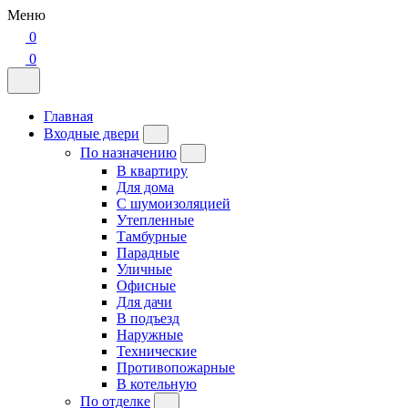
Меню
0
0
Главная
Входные двери
По назначению
В квартиру
Для дома
С шумоизоляцией
Утепленные
Тамбурные
Парадные
Уличные
Офисные
Для дачи
В подъезд
Наружные
Технические
Противопожарные
В котельную
По отделке