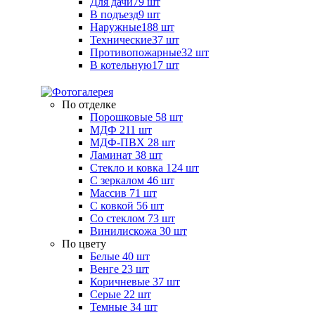
Для дачи
79 шт
В подъезд
9 шт
Наружные
188 шт
Технические
37 шт
Противопожарные
32 шт
В котельную
17 шт
По отделке
Порошковые
58 шт
МДФ
211 шт
МДФ-ПВХ
28 шт
Ламинат
38 шт
Стекло и ковка
124 шт
С зеркалом
46 шт
Массив
71 шт
С ковкой
56 шт
Со стеклом
73 шт
Винилискожа
30 шт
По цвету
Белые
40 шт
Венге
23 шт
Коричневые
37 шт
Серые
22 шт
Темные
34 шт