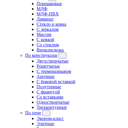
Порошковые
МДФ
МДФ-ПВХ
Ламинат
Стекло и ковка
С зеркалом
Массив
С ковкой
Со стеклом
Винилискожа
По конструкции
Двухстворчатые
Решетчатые
С терморазрывом
Арочные
С боковой вставкой
Полуторные
С фрамугой
Cо вставками
Одностворчатые
Трехконтурные
По цене
Эконом-класс
Элитные