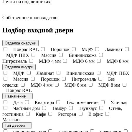
Петли на подшипниках
Cобственное производство
Подбор входной двери
Отделка снаружи
Покрас RAL
Порошок
МДФ
Ламинат
МДФ-ПВХ
Массив
Винилискожа
Нитроэмаль
МДФ 4 мм
МДФ 6 мм
МДФ 8 мм
Отделка внутри
МДФ
Ламинат
Винилискожа
МДФ-ПВХ
Массив
Порошок
Нитроэмаль
Без
отделки
МДФ 4 мм
МДФ 6 мм
МДФ 8 мм
Покрас RAL
Назначение
Дача
Квартира
Тех. помещение
Уличная
Частный дом
Тамбур
Таунхаус
Отель,
гостиница
Кафе
Ресторан
В офис
Магазин
Тип дверей
одностворчатые
двустворчатые
с зеркалом