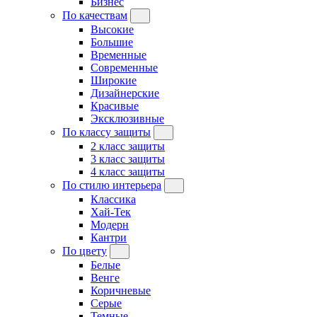
Бизнес
По качествам
Высокие
Большие
Временные
Современные
Широкие
Дизайнерские
Красивые
Эксклюзивные
По классу защиты
2 класс защиты
3 класс защиты
4 класс защиты
По стилю интерьера
Классика
Хай-Тек
Модерн
Кантри
По цвету
Белые
Венге
Коричневые
Серые
Темные